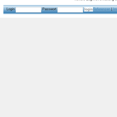
Login
Passwort
Referenzen
|
Im