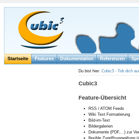
Startseite
Features
Dokumentation
Referenzen
Spi
Du bist hier:
Cubic3 - Tob dich au
Cubic3
Feature-Übersicht
RSS / ATOM Feeds
Wiki Text Formatierung
Bild-im-Text
Bildergalerien
Dokumente (PDF,...) zur Ver
flexible Zugriffsverwaltung