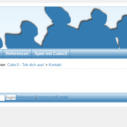
Referenzen
Spiel mit Cubic3
hier:
Cubic3 - Tob dich aus!
>
Kontakt
Referenzen
|
Impressum
Kontakt